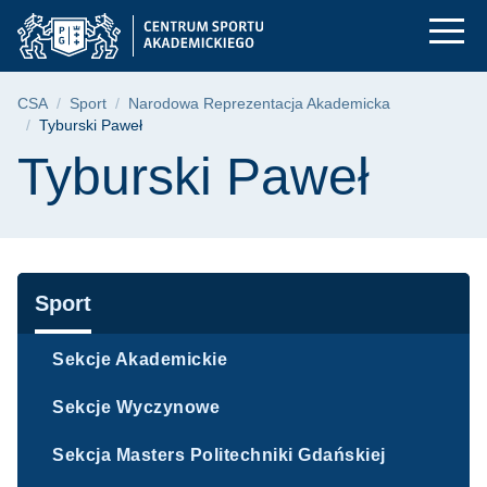
Tyburski Paweł | Cen
Przejdź
Przejdź
Przejdź
do
do
do
menu
wyszukiwarki
treści
głównego
Ścieżka nawigacyjna
CSA
Sport
Narodowa Reprezentacja Akademicka
Tyburski Paweł
Treść strony
Tyburski Paweł
Nawigacja
Sport
Sekcje Akademickie
Sekcje Wyczynowe
Sekcja Masters Politechniki Gdańskiej