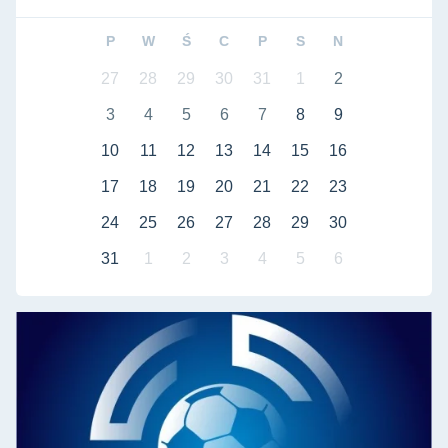
P
W
Ś
C
P
S
N
27
28
29
30
31
1
2
3
4
5
6
7
8
9
10
11
12
13
14
15
16
17
18
19
20
21
22
23
24
25
26
27
28
29
30
31
1
2
3
4
5
6
Liga międzyuczelniana - futsal mężczyzn