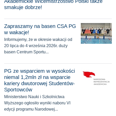
Akademickie Wicemistrzostwo Polski także
smakuje dobrze!
Zapraszamy na basen CSA PG
Zapraszamy na basen CSA PG w wakacje!
w wakacje!
Informujemy, że w okresie wakacji od
20 lipca do 4 września 2026r. duży
basen Centrum Sportu...
PG ze wsparciem w wysokości niemal 1,2mln zł na wsparcie
PG ze wsparciem w wysokości
niemal 1,2mln zł na wsparcie
kariery dwutorowej Studentów-
Sportowców
Ministerstwo Nauki i Szkolnictwa
Wyższego ogłosiło wyniki naboru VI
edycji programu Narodowej...