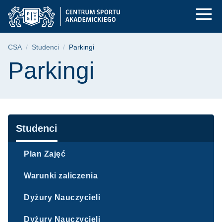
Parkingi | Centrum S
Przejdź
Przejdź
Przejdź
do
do
do
menu
wyszukiwarki
treści
głównego
Ścieżka nawigacyjna
CSA
Studenci
Parkingi
Treść strony
Parkingi
Nawigacja
Studenci
Plan Zajęć
Warunki zaliczenia
Dyżury Nauczycieli
Dyżury Nauczycieli