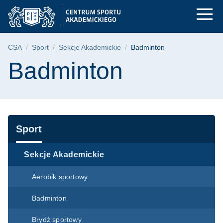
Badminton | Centrum
Przejdź
Przejdź
Przejdź
do
do
do
menu
wyszukiwarki
treści
głównego
Ścieżka nawigacyjna
CSA
Sport
Sekcje Akademickie
Badminton
Treść strony
Badminton
Nawigacja
Sport
Sekcje Akademickie
Aerobik sportowy
Badminton
Brydż sportowy