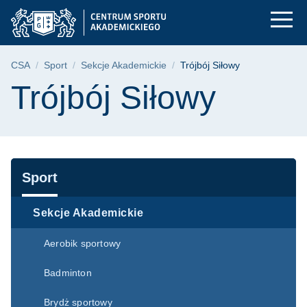
Trójbój Siłowy | Cen
Przejdź
Przejdź
Przejdź
do
do
do
menu
wyszukiwarki
treści
głównego
Ścieżka nawigacyjna
CSA
Sport
Sekcje Akademickie
Trójbój Siłowy
Treść strony
Trójbój Siłowy
Nawigacja
Sport
Sekcje Akademickie
Aerobik sportowy
Badminton
Brydż sportowy