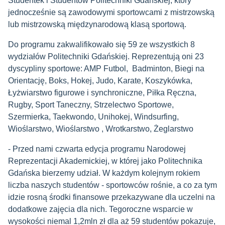
Studentek i Studentów Politechniki Gdańskiej, który
jednocześnie są zawodowymi sportowcami z mistrzowską
lub mistrzowską międzynarodową klasą sportową.
Do programu zakwalifikowało się 59 ze wszystkich 8
wydziałów Politechniki Gdańskiej. Reprezentują oni 23
dyscypliny sportowe:
AMP Futbol, Badminton, Biegi na
Orientację, Boks, Hokej, Judo, Karate, Koszykówka,
Łyżwiarstwo figurowe i synchroniczne, Piłka Ręczna,
Rugby, Sport Taneczny, Strzelectwo Sportowe,
Szermierka, Taekwondo, Unihokej, Windsurfing,
Wioślarstwo, Wioślarstwo , Wrotkarstwo, Żeglarstwo
- Przed nami czwarta edycja programu Narodowej
Reprezentacji Akademickiej, w której jako Politechnika
Gdańska bierzemy udział. W każdym kolejnym rokiem
liczba naszych studentów - sportowców rośnie, a co za tym
idzie rosną środki finansowe przekazywane dla uczelni na
dodatkowe zajęcia dla nich. Tegoroczne wsparcie w
wysokości niemal 1,2mln zł dla aż 59 studentów pokazuje,