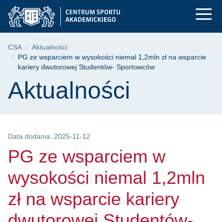
PG ze wsparciem w w
Przejdź
Przejdź
Przejdź
do
do
do
menu
wyszukiwarki
treści
głównego
Ścieżka nawigacyjna
CSA
Aktualności
PG ze wsparciem w wysokości niemal 1,2mln zł na wsparcie
kariery dwutorowej Studentów- Sportowców
Treść strony
Aktualności
Data dodania: 2025-11-12
PG ze wsparciem w
wysokości niemal 1,2mln
zł na wsparcie kariery
dwutorowej Studentów-