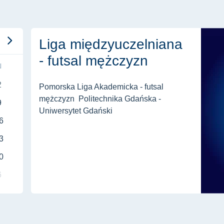
Liga międzyuczelniana - futsal mężczyzn
Liga międzyuczelniana
- futsal mężczyzn
N
2
Pomorska Liga Akademicka - futsal
mężczyzn Politechnika Gdańska -
9
Uniwersytet Gdański
6
3
0
6