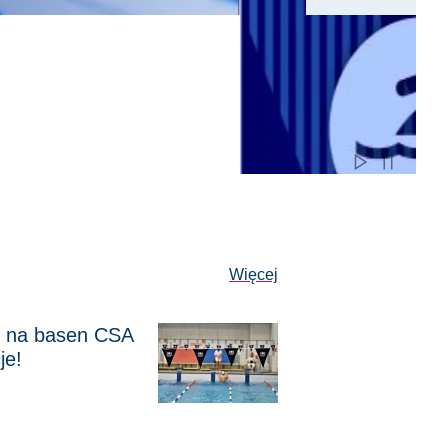
rnety na basen w sezonie
m 2025/26
Aktualności
Więcej
 na basen CSA
asen CSA PG w wakacje!
je!