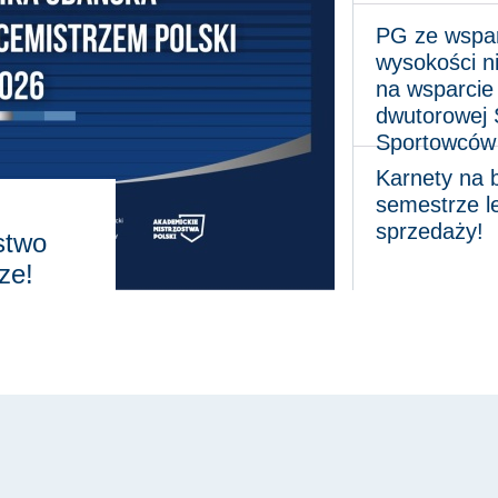
PG ze wsparciem w
PG ze wspa
wysokości n
na wsparcie 
dwutorowej 
Sportowców
Karnety na basen 
Karnety na
semestrze l
sprzedaży!
stwo
ze!