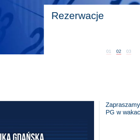
Kup ka
zimowy
01
02
03
Zapraszamy
wo Polski także smakuje dobrze!
Zapraszamy na b
PG w wakac