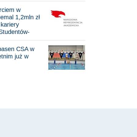
 wysokości niemal 1,2mln zł na wsparcie kariery dwutorowej
rciem w
iemal 1,2mln zł
kariery
Studentów-
CSA w semestrze letnim już w sprzedaży!
 basen CSA w
etnim już w