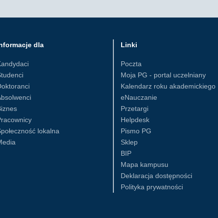
nformacje dla
Linki
Kandydaci
Poczta
tudenci
Moja PG - portal uczelniany
oktoranci
Kalendarz roku akademickiego
Absolwenci
eNauczanie
iznes
Przetargi
Pracownicy
Helpdesk
połeczność lokalna
Pismo PG
Media
Sklep
BIP
Mapa kampusu
Deklaracja dostępności
Polityka prywatności