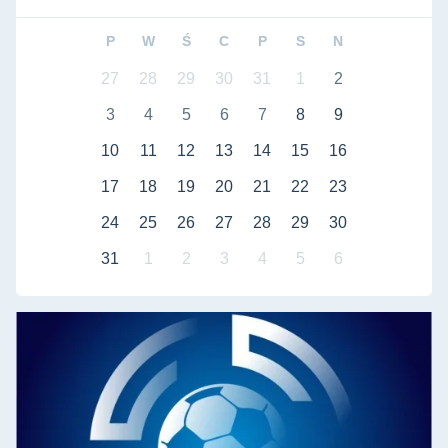
P
W
Ś
C
P
S
N
27
28
29
30
31
1
2
3
4
5
6
7
8
9
10
11
12
13
14
15
16
17
18
19
20
21
22
23
24
25
26
27
28
29
30
31
1
2
3
4
5
6
Liga międzyuczelniana - futsal mężczyzn