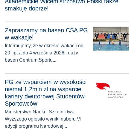
Akademickie Wicemistrzostwo Polski także
smakuje dobrze!
Zapraszamy na basen CSA PG
Zapraszamy na basen CSA PG w wakacje!
w wakacje!
Informujemy, że w okresie wakacji od
20 lipca do 4 września 2026r. duży
basen Centrum Sportu...
PG ze wsparciem w wysokości niemal 1,2mln zł na wsparcie
PG ze wsparciem w wysokości
niemal 1,2mln zł na wsparcie
kariery dwutorowej Studentów-
Sportowców
Ministerstwo Nauki i Szkolnictwa
Wyższego ogłosiło wyniki naboru VI
edycji programu Narodowej...