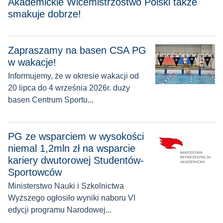
Akademickie Wicemistrzostwo Polski także
smakuje dobrze!
Zapraszamy na basen CSA PG
Zapraszamy na basen CSA PG w wakacje!
w wakacje!
Informujemy, że w okresie wakacji od
20 lipca do 4 września 2026r. duży
basen Centrum Sportu...
PG ze wsparciem w wysokości niemal 1,2mln zł na wsparcie
PG ze wsparciem w wysokości
niemal 1,2mln zł na wsparcie
kariery dwutorowej Studentów-
Sportowców
Ministerstwo Nauki i Szkolnictwa
Wyższego ogłosiło wyniki naboru VI
edycji programu Narodowej...