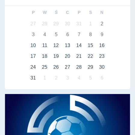
P
W
Ś
C
P
S
N
27
28
29
30
31
1
2
3
4
5
6
7
8
9
10
11
12
13
14
15
16
17
18
19
20
21
22
23
24
25
26
27
28
29
30
31
1
2
3
4
5
6
Liga międzyuczelniana - futsal mężczyzn