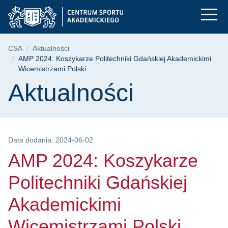
AMP 2024: Koszykarz
Przejdź
Przejdź
Przejdź
do
do
do
menu
wyszukiwarki
treści
głównego
Ścieżka nawigacyjna
CSA
Aktualności
AMP 2024: Koszykarze Politechniki Gdańskiej Akademickimi
Wicemistrzami Polski
Treść strony
Aktualności
Data dodania: 2024-06-02
AMP 2024: Koszykarze
Politechniki Gdańskiej
Akademickimi
Wicemistrzami Polski