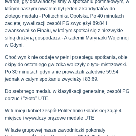
twardej gry doświadczyliśmy w spotkaniu półfinałowym, w
którym naszym rywalem był jeden z kandydatów do
złotego medalu - Politechnika Opolska. Po 40 minutach
zaciętej rywalizacji zespół PG zwyciężył 89:84 i
awansował so Finału, w którym spotkał się z niezwykle
silną drużyną gospodarza - Akademii Marynarki Wojennej
w Gdyni.
Choć wynik nie oddaje w pełni przebiegu spotkania, obie
ekipy do ostatniego gwizdka walczyły o tytuł mistrzowski.
Po 30 minutach gdynianie prowadzili zaledwie 59:54,
jednak w całym spotkaniu zwyciężyli 83:69.
Do srebrnego medalu w klasyfikacji generalnej zespół PG
dorzucił "złoto" UTE.
W turnieju kobiet zespół Politechniki Gdańskiej zajął 4
miejsce i wywalczy brązowe medale UTE.
W fazie grupowej nasze zawodniczki pokonały