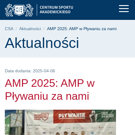
AMP 2025: AMP w Pły
Przejdź
Przejdź
Przejdź
do
do
do
menu
wyszukiwarki
treści
głównego
Ścieżka nawigacyjna
CSA
Aktualności
AMP 2025: AMP w Pływaniu za nami
Treść strony
Aktualności
Data dodania: 2025-04-06
AMP 2025: AMP w
Pływaniu za nami