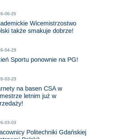
26-06-25
ademickie Wicemistrzostwo
lski także smakuje dobrze!
26-04-29
ień Sportu ponownie na PG!
26-03-23
rnety na basen CSA w
mestrze letnim już w
rzedaży!
26-03-03
acownicy Politechniki Gdańskiej