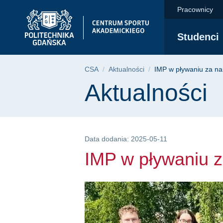
IMP w pływaniu za n
Przejdź
Przejdź
Przejdź
Pracownicy
do
do
do
menu
wyszukiwarki
treści
Studenci
głównego
Ścieżka nawigac
CSA
Aktualności
IMP w pływaniu za n
Treść strony
Aktualności
Data dodania: 2025-05-11
IMP w pływaniu 