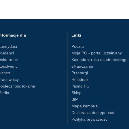
nformacje dla
Linki
Kandydaci
Poczta
tudenci
Moja PG - portal uczelniany
oktoranci
Kalendarz roku akademickiego
Absolwenci
eNauczanie
iznes
Przetargi
Pracownicy
Helpdesk
połeczność lokalna
Pismo PG
Media
Sklep
BIP
Mapa kampusu
Deklaracja dostępności
Polityka prywatności