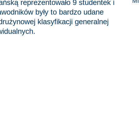
Mi
ańską reprezentowało 9 studentek i
awodników były to bardzo udane
użynowej klasyfikacji generalnej
widualnych.