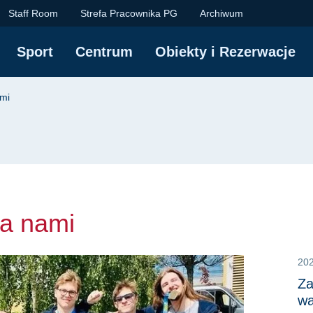
ami | Centrum Sportu
Staff Room
Strefa Pracownika PG
Archiwum
Sport
Centrum
Obiekty i Rezerwacje
yjna
ami
za nami
20
Za
wa