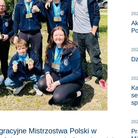
20
Ak
Po
20
Dz
20
Ka
se
sp
20
egracyjne Mistrzostwa Polski w
Pr