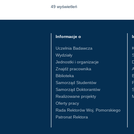
49 wyświetleń
Informacje o
I
Uczelnia Badawcza
Wydziały
S
Jednostki i organizacje
D
Znajdź pracownika
Biblioteka
B
Samorząd Studentów
Samorząd Doktorantów
S
Realizowane projekty
Oferty pracy
Rada Rektorów Woj. Pomorskiego
Patronat Rektora