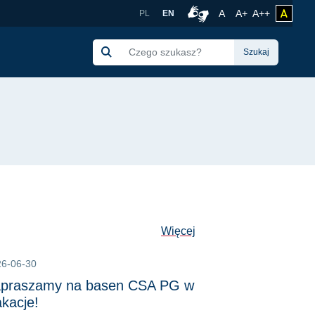
 Akademickiego Polit
Rozmiar czcionki no
Czcionka więk
Czcionka 
A
A+
A++
zmień 
PL
EN
Połączenie z tłumacze
Szukaj
Więcej
26-06-30
praszamy na basen CSA PG w
kacje!