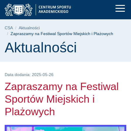
Zapraszamy na Festi
Przejdź
Przejdź
Przejdź
do
do
do
menu
wyszukiwarki
treści
głównego
Ścieżka nawigacyjna
CSA
Aktualności
Zapraszamy na Festiwal Sportów Miejskich i Plażowych
Treść strony
Aktualności
Data dodania: 2025-05-26
Zapraszamy na Festiwal
Sportów Miejskich i
Plażowych