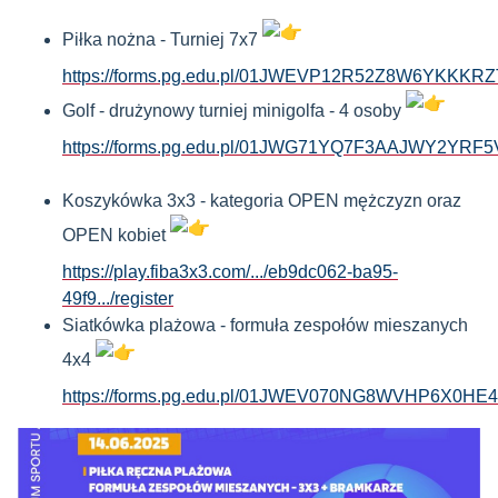
Piłka nożna - Turniej 7x7
https://forms.pg.edu.pl/01JWEVP12R52Z8W6YKKKR
Golf - drużynowy turniej minigolfa - 4 osoby
https://forms.pg.edu.pl/01JWG71YQ7F3AAJWY2YRF
Koszykówka 3x3 - kategoria OPEN mężczyzn oraz
OPEN kobiet
https://play.fiba3x3.com/.../eb9dc062-ba95-
49f9.../register
Siatkówka plażowa - formuła zespołów mieszanych
4x4
https://forms.pg.edu.pl/01JWEV070NG8WVHP6X0H