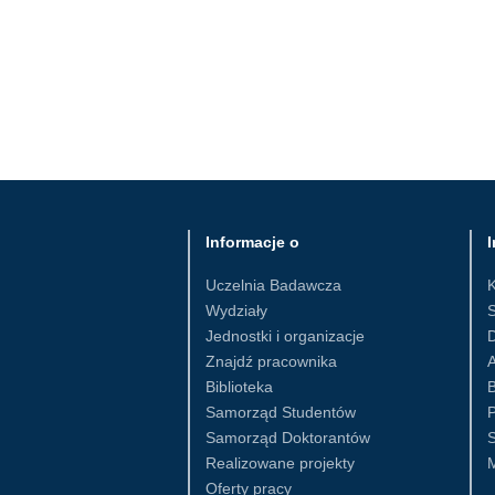
Informacje o
I
Uczelnia Badawcza
Wydziały
S
Jednostki i organizacje
D
Znajdź pracownika
Biblioteka
B
Samorząd Studentów
Samorząd Doktorantów
S
Realizowane projekty
Oferty pracy