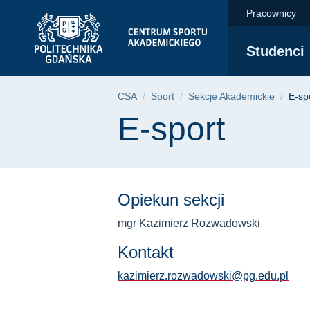
E-sport | Centrum Sp
Przejdź
Przejdź
Przejdź
Pracownicy
do
do
do
menu
wyszukiwarki
treści
Studenci
głównego
Ścieżka nawigac
CSA
Sport
Sekcje Akademickie
E-sp
Treść strony
E-sport
Opiekun sekcji
mgr Kazimierz Rozwadowski
Kontakt
kazimierz.rozwadowski@pg.edu.pl