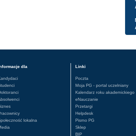
nformacje dla
Linki
Kandydaci
Poczta
tudenci
Moja PG - portal uczelniany
oktoranci
Kalendarz roku akademickiego
Absolwenci
eNauczanie
iznes
Przetargi
Pracownicy
Helpdesk
połeczność lokalna
Pismo PG
Media
Sklep
BIP