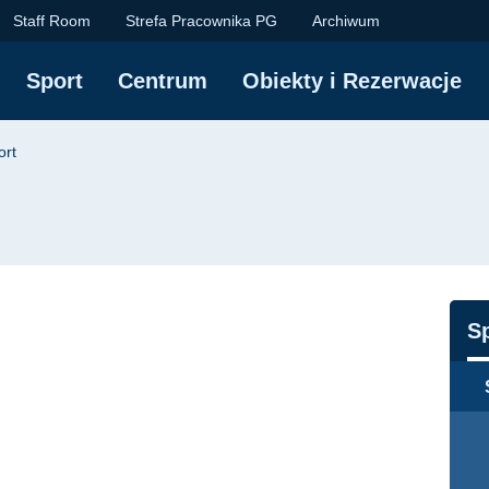
ortu Akademickiego P
Staff Room
Strefa Pracownika PG
Archiwum
Sport
Centrum
Obiekty i Rezerwacje
yjna
ort
N
S