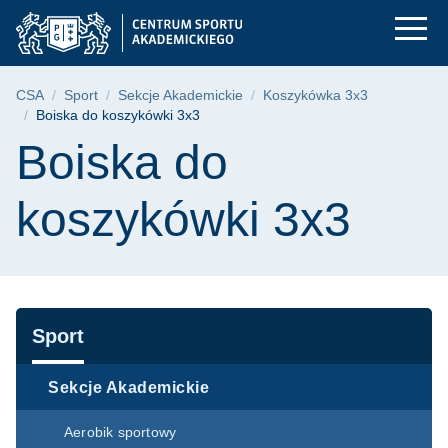
Boiska do koszykówk
Przejdź
Przejdź
Przejdź
do
do
do
menu
wyszukiwarki
treści
głównego
Ścieżka nawigacyjna
CSA
Sport
Sekcje Akademickie
Koszykówka 3x3
Boiska do koszykówki 3x3
Treść strony
Boiska do
koszykówki 3x3
Nawigacja
Sport
Sekcje Akademickie
Aerobik sportowy